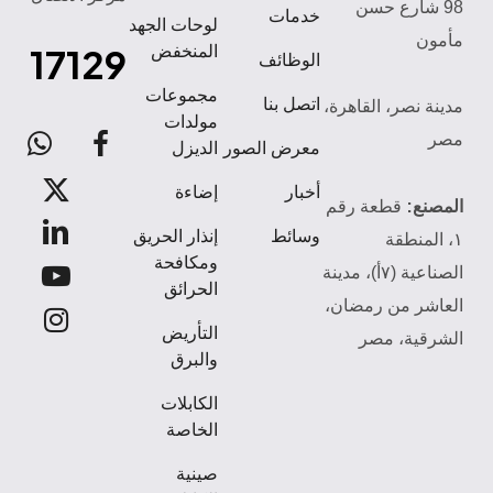
98 شارع حسن
خدمات
لوحات الجهد
مأمون
17129
المنخفض
الوظائف
مجموعات
اتصل بنا
مدينة نصر، القاهرة،
مولدات
مصر
atsApp
facebook
معرض الصور
الديزل
x-
أخبار
إضاءة
المصنع:
قطعة رقم
twitter
linkedin
وسائط
إنذار الحريق
١، المنطقة
ومكافحة
الصناعية (٧أ)، مدينة
youtube
الحرائق
العاشر من رمضان،
instagram
التأريض
الشرقية، مصر
والبرق
الكابلات
الخاصة
صينية