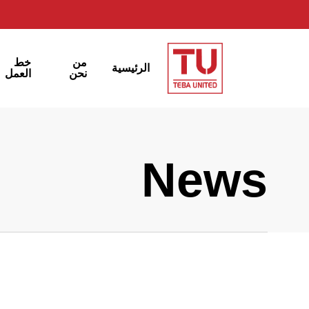
Ski
t
mai
خط
من
الرئيسية
conten
العمل
نحن
News