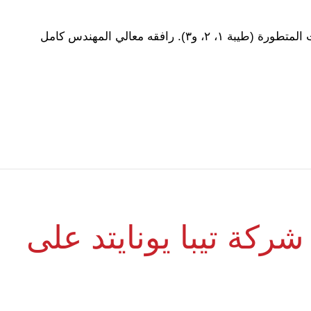
تشرفنا بزيارة معالي الدكتور مصطفى مدبولي، رئيس مجلس الوزراء المصري، لمجمع طيبة للصناعات المتطورة (طيبة ١، ٢، و٣). رافقه معالي المهندس كامل
ركة تيبا يونايتد على