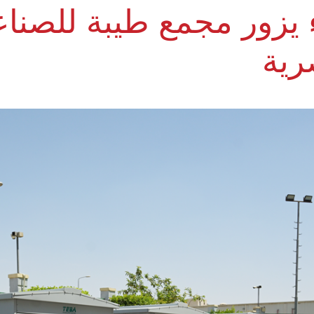
 يزور مجمع طيبة للصنا
رية