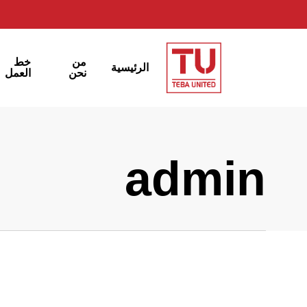
Ski
t
mai
خط
من
الرئيسية
conten
العمل
نحن
admin