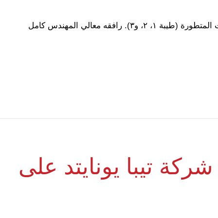
تشرفنا بزيارة معالي الدكتور مصطفى مدبولي، رئيس مجلس الوزراء المصري، لمجمع طيبة للصناعات المتطورة (طيبة ١، ٢، و٣). رافقه معالي المهندس كامل
ركة تيبا يونايتد على