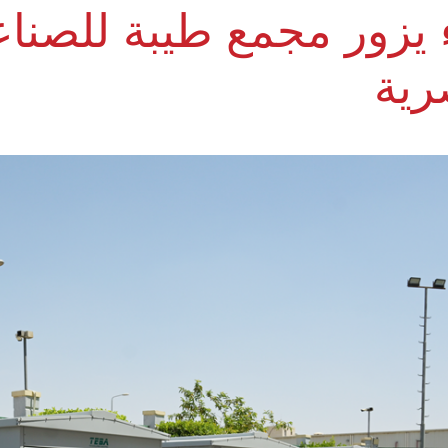
 يزور مجمع طيبة للصنا
رية