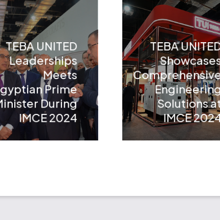
TEBA UNITED
TEBA UNITE
Leaderships
Showcase
Meets
Comprehensiv
gyptian Prime
Engineerin
inister During
Solutions a
IMCE 2024
IMCE 202