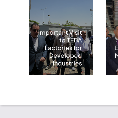
Important Visit
to TEBA
Factories for
E
Developed
M
Industries