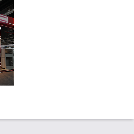
D
s
e
g
t
4