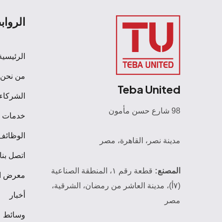
الرواب
الرئيسية
من نحن
Teba United
الشركاء
98 شارع حسن مأمون
خدمات
الوظائف
مدينة نصر، القاهرة، مصر
اتصل بنا
المصنع:
قطعة رقم ١، المنطقة الصناعية
معرض ا
(٧أ)، مدينة العاشر من رمضان، الشرقية،
أخبار
مصر
وسائط