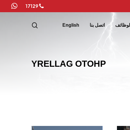
17129
whatsapp
search
لوظائف
اتصل بنا
English
Y
R
E
L
L
A
G
O
T
O
H
P