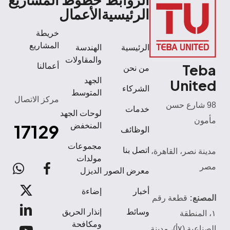
الروابط
خطوط
المشاريع
الرئيسية
الأعمال
خريطة
المشاريع
الرئيسية
الهندسة
والمقاولات
Teba
أعمالنا
من نحن
الجهد
United
الشركاء
المتوسط
مركز الاتصال
98 شارع حسن
خدمات
لوحات الجهد
مأمون
17129
المنخفض
الوظائف
مجموعات
اتصل بنا
مدينة نصر، القاهرة،
مولدات
مصر
atsApp
facebook
معرض الصور
الديزل
x-
أخبار
إضاءة
المصنع:
قطعة رقم
twitter
linkedin
وسائط
إنذار الحريق
١، المنطقة
ومكافحة
الصناعية (٧أ)، مدينة