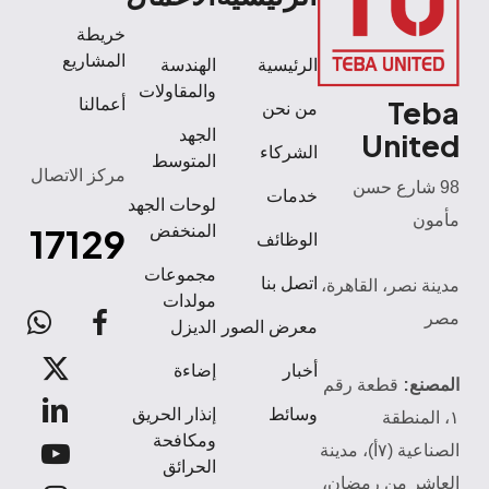
خريطة
المشاريع
الرئيسية
الهندسة
والمقاولات
Teba
أعمالنا
من نحن
الجهد
United
الشركاء
المتوسط
مركز الاتصال
98 شارع حسن
خدمات
لوحات الجهد
مأمون
17129
المنخفض
الوظائف
مجموعات
اتصل بنا
مدينة نصر، القاهرة،
مولدات
مصر
atsApp
facebook
معرض الصور
الديزل
x-
أخبار
إضاءة
المصنع:
قطعة رقم
twitter
linkedin
وسائط
إنذار الحريق
١، المنطقة
ومكافحة
الصناعية (٧أ)، مدينة
youtube
الحرائق
العاشر من رمضان،