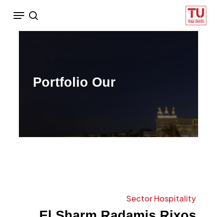
Ski
Menu
search
t
mai
conten
Portfolio
Our
Sector
Hospitality
El
Sharm
Radamis
Rixos