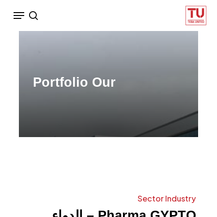
Ski
Menu
search
t
mai
conten
Portfolio
Our
Sector
Industry
GYPTO
Pharma
–
الدواء