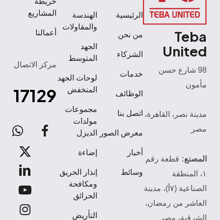
خريطة
المشاريع
الرئيسية
الهندسة
والمقاولات
Teba
أعمالنا
من نحن
الجهد
United
الشركاء
المتوسط
مركز الاتصال
98 شارع حسن
خدمات
لوحات الجهد
مأمون
17129
المنخفض
الوظائف
مجموعات
اتصل بنا
مدينة نصر، القاهرة،
مولدات
مصر
atsApp
facebook
معرض الصور
الديزل
x-
أخبار
إضاءة
المصنع:
قطعة رقم
twitter
linkedin
وسائط
إنذار الحريق
١، المنطقة
ومكافحة
الصناعية (٧أ)، مدينة
youtube
الحرائق
العاشر من رمضان،
instagram
التأريض
الشرقية، مصر