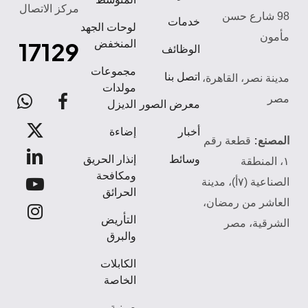
مركز الاتصال
98 شارع حسن
خدمات
لوحات الجهد
مأمون
17129
المنخفض
الوظائف
مجموعات
اتصل بنا
مدينة نصر، القاهرة،
مولدات
مصر
atsApp
facebook
معرض الصور
الديزل
x-
أخبار
إضاءة
المصنع:
قطعة رقم
twitter
linkedin
وسائط
إنذار الحريق
١، المنطقة
ومكافحة
الصناعية (٧أ)، مدينة
youtube
الحرائق
العاشر من رمضان،
instagram
التأريض
الشرقية، مصر
والبرق
الكابلات
الخاصة
صينية