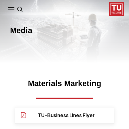
Ski
Menu
search
t
mai
Media
conten
Materials
Marketing
TU-Business Lines Flyer